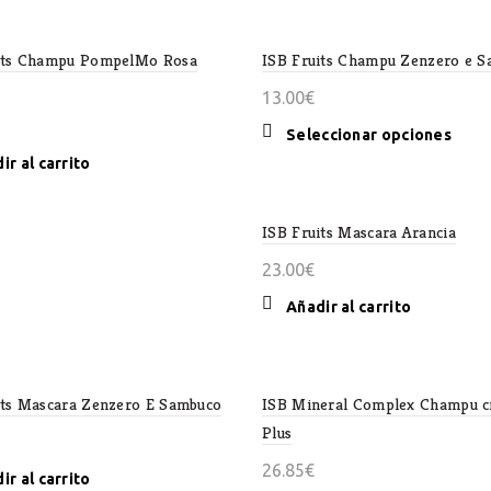
desde
tiene
13.50€
múltiples
its Champu PompelMo Rosa
variantes.
ISB Fruits Champu Zenzero e 
hasta
Las
26.85€
13.00
€
opciones
se
Este
Seleccionar opciones
pueden
produ
ir al carrito
elegir
tiene
en
múlti
la
ISB Fruits Mascara Arancia
varian
página
Las
23.00
€
de
opcio
producto
se
Añadir al carrito
pued
elegir
en
la
its Mascara Zenzero E Sambuco
ISB Mineral Complex Champu 
págin
Plus
de
26.85
€
produ
ir al carrito