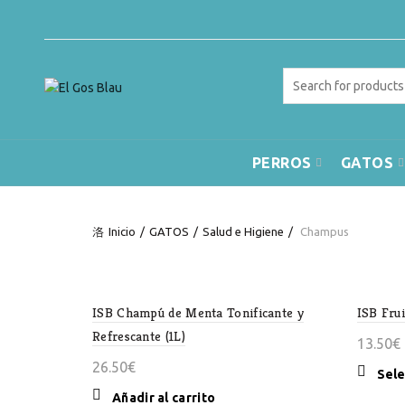
Search
for:
PERROS
GATOS
Inicio
GATOS
Salud e Higiene
Champus
ISB Champú de Menta Tonificante y
ISB Fru
Refrescante (1L)
13.50
€
26.50
€
Sele
Añadir al carrito