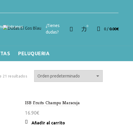
¿Tienes
ncuéntranos
0
0
/
0.00
€
dudas?
RTAS
PELUQUERIA
 21 resultados
ISB Fruits Champu Maracuja
16.90
€
Añadir al carrito