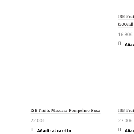
ISB Fru
(500ml)
16.90
€
Añad
ISB Fruits Mascara Pompelmo Rosa
ISB Fru
22.00
€
23.00
€
Añadir al carrito
Añad