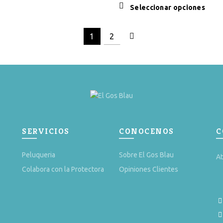
Este
Seleccionar opciones
produ
tiene
1
2
múlti
varian
Las
opcio
se
pued
elegir
en
la
SERVICIOS
CONOCENOS
C
págin
de
Peluqueria
Sobre El Gos Blau
At
produ
Colabora con la Protectora
Opiniones Clientes