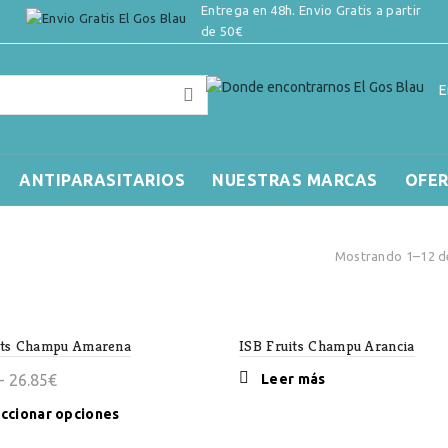
Entrega en 48h. Envio Gratis a partir
de 50€
E
ANTIPARASITARIOS
NUESTRAS MARCAS
OFE
Mostrando 1–12 de
its Champu Amarena
ISB Fruits Champu Arancia
Rango
-
26.85
€
Leer más
de
Este
ccionar opciones
precios:
producto