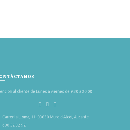
cto
ples
tes.
nes
en
ONTÁCTANOS
a
ención al cliente de Lunes a viernes de 9:30 a 20:00
cto
Carrer la Lloma, 11, 03830 Muro d'Alcoi, Alicante
696 52 32 92