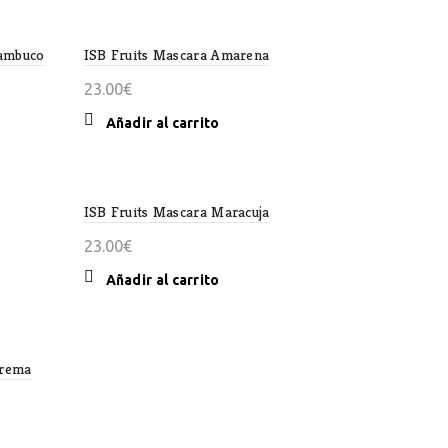
Sambuco
ISB Fruits Mascara Amarena
23.00
€
Añadir al carrito
cto
ples
tes.
ISB Fruits Mascara Maracuja
23.00
€
nes
Añadir al carrito
en
crema
a
cto