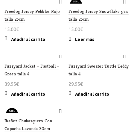
SOL
D OU
T
Freedog Jersey Pebbles Rojo
Freedog Jersey Snowflake gris
talla 25cm
talla 25cm
15.00
€
15.00
€
Añadir al carrito
Leer más
Fuzzyard Jacket – Fastball –
Fuzzyard Sweater Turtle Teddy
Green talla 4
talla 4
39.95
€
29.95
€
Añadir al carrito
Añadir al carrito
SOL
D OU
T
Ibañez Chubasquero Con
Capucha Lavanda 30cm