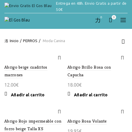
Entrega en 48h. Envio Gratis a partir de
50€
0
0
Inicio
PERROS
Moda Canina
Abrigo beige cuadritos
Abrigo Brillo Rosa con
marrones
Capucha
12.00
€
18.00
€
Añadir al carrito
Añadir al carrito
Abrigo Rojo impermeable con
Abrigo Rosa Volante
forro beige Talla XS
19.95
€