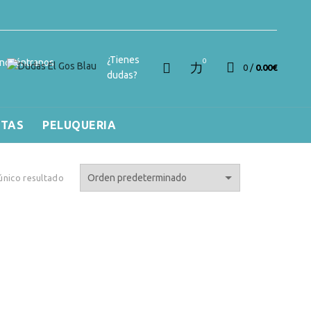
¿Tienes
ncuéntranos
0
0
/
0.00
€
dudas?
RTAS
PELUQUERIA
único resultado