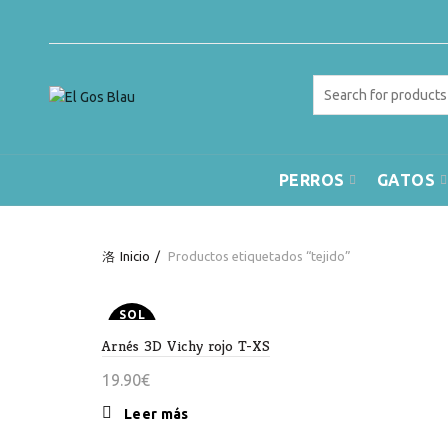
Search
for:
PERROS
GATOS
Inicio
Productos etiquetados “tejido”
SOL
D OU
Arnés 3D Vichy rojo T-XS
T
19.90
€
Leer más