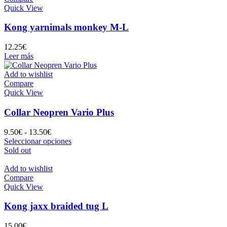
producto
Quick View
Kong yarnimals monkey M-L
12.25
€
Leer más
Add to wishlist
Compare
Quick View
Collar Neopren Vario Plus
Rango
9.50
€
-
13.50
€
de
Este
Seleccionar opciones
precios:
producto
Sold out
desde
tiene
9.50€
múltiples
Add to wishlist
hasta
variantes.
Compare
13.50€
Las
Quick View
opciones
se
Kong jaxx braided tug L
pueden
elegir
15.00
€