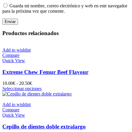
Guarda mi nombre, correo electrónico y web en este navegador
para la próxima vez que comente.
Productos relacionados
Add to wishlist
Compare
Quick View
Extreme Chew Femur Beef Flavour
Rango
10.00
€
-
20.50
€
de
Este
Seleccionar opciones
precios:
producto
desde
tiene
10.00€
múltiples
Add to wishlist
hasta
variantes.
Compare
20.50€
Las
Quick View
opciones
se
Cepillo de dientes doble extralargo
pueden