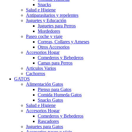
Snacks
Salud e Higiene
Antiparasitarios y repelentes
Juguetes y Educación
Juguetes para Perros
Mordedores
Paseo coche y viaje
Correas, Collares y Arneses
Otros Accesorios
Accesorios Hogar
Comederos y Bebederos
Camas para Perros
Articulos Varios
Cachorros
GATOS
Alimentación Gatos
Pienso para Gatos
Comida Humeda Gatos
Snacks Gatos
Salud e Higiene
Accesorios Hogar
Comederos y Bebederos
Rascadores
Juguetes para Gatos
Accesorios paseo y viaje