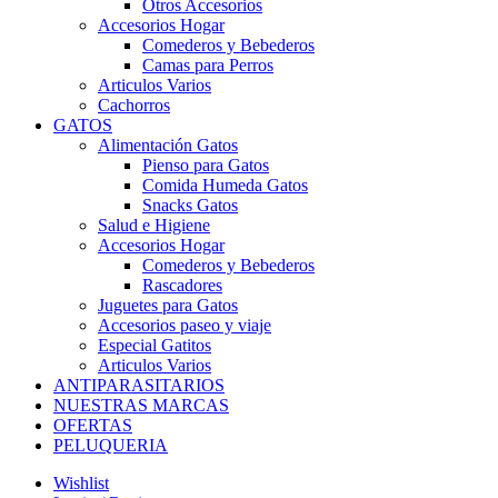
Otros Accesorios
Accesorios Hogar
Comederos y Bebederos
Camas para Perros
Articulos Varios
Cachorros
GATOS
Alimentación Gatos
Pienso para Gatos
Comida Humeda Gatos
Snacks Gatos
Salud e Higiene
Accesorios Hogar
Comederos y Bebederos
Rascadores
Juguetes para Gatos
Accesorios paseo y viaje
Especial Gatitos
Articulos Varios
ANTIPARASITARIOS
NUESTRAS MARCAS
OFERTAS
PELUQUERIA
Wishlist