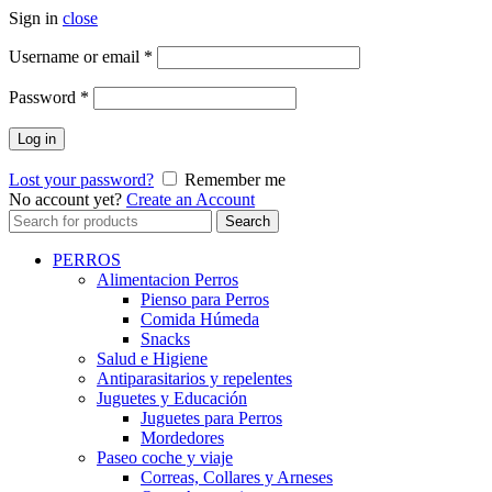
Sign in
close
Username or email
*
Password
*
Log in
Lost your password?
Remember me
No account yet?
Create an Account
Search
Search
for:
PERROS
Alimentacion Perros
Pienso para Perros
Comida Húmeda
Snacks
Salud e Higiene
Antiparasitarios y repelentes
Juguetes y Educación
Juguetes para Perros
Mordedores
Paseo coche y viaje
Correas, Collares y Arneses