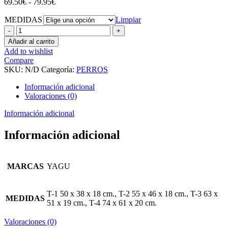
Rango
69.50
€
-
79.95
€
de
MEDIDAS
precios:
Limpiar
desde
Cuna
69.50€
Cover
Añadir al carrito
hasta
Grey
Add to wishlist
79.95€
cantidad
Compare
SKU:
N/D
Categoría:
PERROS
Información adicional
Valoraciones (0)
Información adicional
Información adicional
MARCAS
YAGU
T-1 50 x 38 x 18 cm., T-2 55 x 46 x 18 cm., T-3 63 x
MEDIDAS
51 x 19 cm., T-4 74 x 61 x 20 cm.
Valoraciones (0)