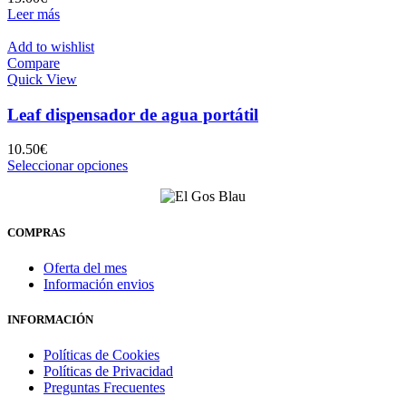
en
Leer más
la
página
Add to wishlist
de
Compare
producto
Quick View
Leaf dispensador de agua portátil
10.50
€
Este
Seleccionar opciones
producto
tiene
múltiples
variantes.
COMPRAS
Las
opciones
Oferta del mes
se
Información envios
pueden
elegir
INFORMACIÓN
en
la
Políticas de Cookies
página
Políticas de Privacidad
de
Preguntas Frecuentes
producto