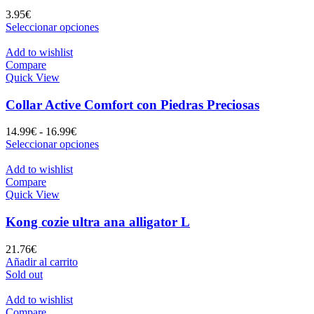
elegir
3.95
€
en
Este
Seleccionar opciones
la
producto
página
tiene
Add to wishlist
de
múltiples
Compare
producto
variantes.
Quick View
Las
opciones
Collar Active Comfort con Piedras Preciosas
se
pueden
Rango
14.99
€
-
16.99
€
elegir
de
Este
Seleccionar opciones
en
precios:
producto
la
desde
tiene
Add to wishlist
página
14.99€
múltiples
Compare
de
hasta
variantes.
Quick View
producto
16.99€
Las
opciones
Kong cozie ultra ana alligator L
se
pueden
21.76
€
elegir
Añadir al carrito
en
Sold out
la
página
Add to wishlist
de
Compare