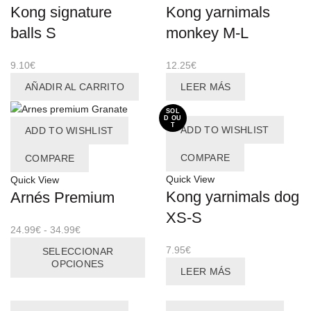
pueden
Kong signature
Kong yarnimals
elegir
balls S
monkey M-L
en
la
9.10
€
12.25
€
página
de
AÑADIR AL CARRITO
LEER MÁS
producto
SOL
D OU
T
ADD TO WISHLIST
ADD TO WISHLIST
COMPARE
COMPARE
Quick View
Quick View
Kong yarnimals dog
Arnés Premium
XS-S
Rango
24.99
€
-
34.99
€
de
Este
7.95
€
SELECCIONAR
precios:
producto
OPCIONES
LEER MÁS
desde
tiene
24.99€
múltiples
hasta
variantes.