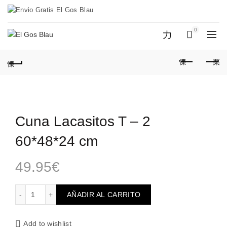
Entrega en 48h. Envio Gratis a partir
de 50€
0
0
Cuna Lacasitos T – 2
60*48*24 cm
49.95
€
Cuna Lacasitos T - 2 60*48*24 cm cantidad
AÑADIR AL CARRITO
Add to wishlist