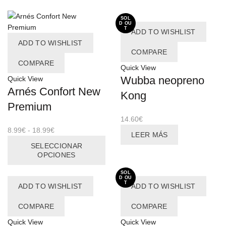
SOL
D OU
T
ADD TO WISHLIST
ADD TO WISHLIST
COMPARE
COMPARE
Quick View
Wubba neopreno
Quick View
Arnés Confort New
Kong
Premium
14.60
€
Rango
8.99
€
-
18.99
€
LEER MÁS
de
Este
SELECCIONAR
precios:
producto
OPCIONES
desde
tiene
8.99€
múltiples
SOL
D OU
T
hasta
variantes.
ADD TO WISHLIST
ADD TO WISHLIST
18.99€
Las
COMPARE
COMPARE
opciones
se
Quick View
Quick View