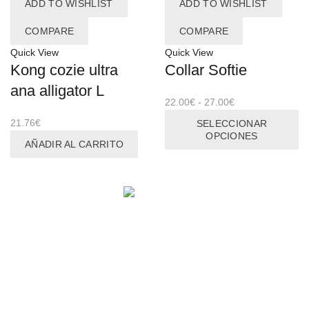
ADD TO WISHLIST
ADD TO WISHLIST
34.99€
Las
opciones
COMPARE
COMPARE
se
Quick View
Quick View
pueden
Kong cozie ultra
Collar Softie
elegir
en
ana alligator L
la
Rango
22.00
€
-
27.00
€
página
de
Es
21.76
€
SELECCIONAR
de
precios:
pr
OPCIONES
AÑADIR AL CARRITO
producto
desde
ti
22.00€
mú
hasta
va
27.00€
La
op
COMPRAS
se
pu
el
Oferta del mes
en
Información envios
la
INFORMACIÓN
pá