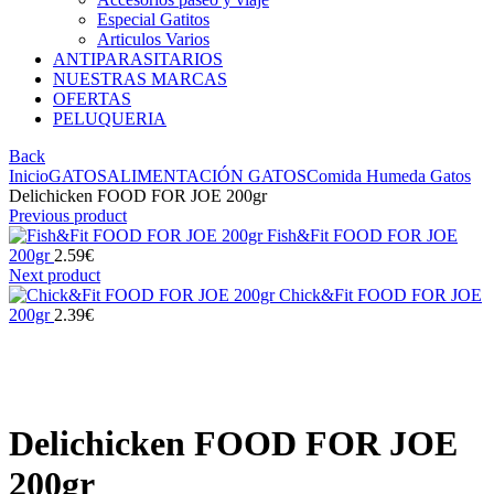
Especial Gatitos
Articulos Varios
ANTIPARASITARIOS
NUESTRAS MARCAS
OFERTAS
PELUQUERIA
Back
Inicio
GATOS
ALIMENTACIÓN GATOS
Comida Humeda Gatos
Delichicken FOOD FOR JOE 200gr
Previous product
Fish&Fit FOOD FOR JOE
200gr
2.59
€
Next product
Chick&Fit FOOD FOR JOE
200gr
2.39
€
Click to enlarge
Delichicken FOOD FOR JOE
200gr