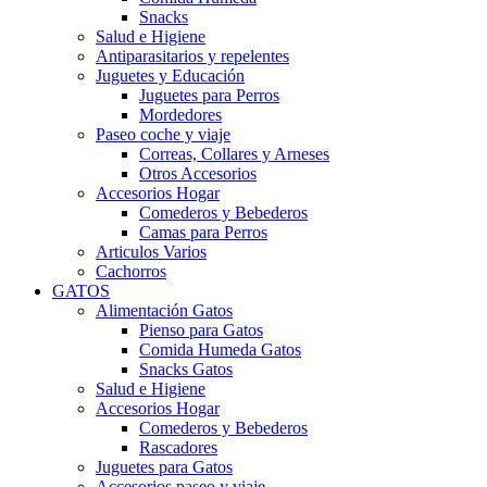
Snacks
Salud e Higiene
Antiparasitarios y repelentes
Juguetes y Educación
Juguetes para Perros
Mordedores
Paseo coche y viaje
Correas, Collares y Arneses
Otros Accesorios
Accesorios Hogar
Comederos y Bebederos
Camas para Perros
Articulos Varios
Cachorros
GATOS
Alimentación Gatos
Pienso para Gatos
Comida Humeda Gatos
Snacks Gatos
Salud e Higiene
Accesorios Hogar
Comederos y Bebederos
Rascadores
Juguetes para Gatos
Accesorios paseo y viaje