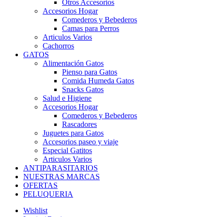
Otros Accesorios
Accesorios Hogar
Comederos y Bebederos
Camas para Perros
Articulos Varios
Cachorros
GATOS
Alimentación Gatos
Pienso para Gatos
Comida Humeda Gatos
Snacks Gatos
Salud e Higiene
Accesorios Hogar
Comederos y Bebederos
Rascadores
Juguetes para Gatos
Accesorios paseo y viaje
Especial Gatitos
Articulos Varios
ANTIPARASITARIOS
NUESTRAS MARCAS
OFERTAS
PELUQUERIA
Wishlist