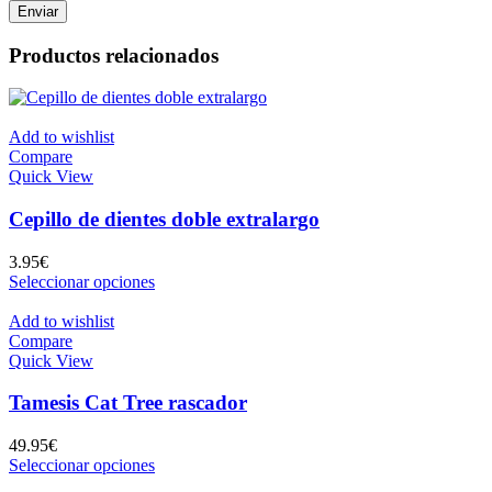
Productos relacionados
Add to wishlist
Compare
Quick View
Cepillo de dientes doble extralargo
3.95
€
Este
Seleccionar opciones
producto
tiene
Add to wishlist
múltiples
Compare
variantes.
Quick View
Las
opciones
Tamesis Cat Tree rascador
se
pueden
49.95
€
elegir
Este
Seleccionar opciones
en
producto