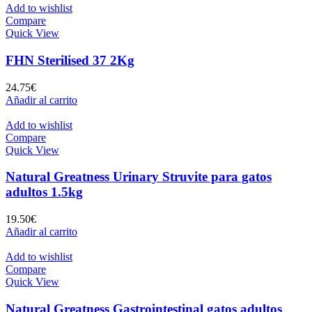
la
tiene
Add to wishlist
página
múltiples
Compare
de
variantes.
Quick View
producto
Las
opciones
FHN Sterilised 37 2Kg
se
pueden
24.75
€
elegir
Añadir al carrito
en
la
Add to wishlist
página
Compare
de
Quick View
producto
Natural Greatness Urinary Struvite para gatos
adultos 1.5kg
19.50
€
Añadir al carrito
Add to wishlist
Compare
Quick View
Natural Greatness Gastrointestinal gatos adultos