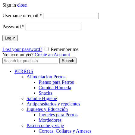
Sign in
close
Username or email
*
Password
*
Log in
Lost your password?
Remember me
No account yet?
Create an Account
Search
Search
for:
PERROS
Alimentacion Perros
Pienso para Perros
Comida Húmeda
Snacks
Salud e Higiene
Antiparasitarios y repelentes
Juguetes y Educación
Juguetes para Perros
Mordedores
Paseo coche y viaje
Correas, Collares y Arneses