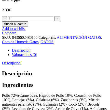
2.39
€
Delichicken
FOOD
Añadir al carrito
FOR
Add to wishlist
JOE
Compare
200gr
SKU:
8436602480155
Categorías:
ALIMENTACIÓN GATOS
,
cantidad
Comida Humeda Gatos
,
GATOS
Descripción
Valoraciones (0)
Descripción
Descripción
Ingredientes
Pollo 72%(Carne 52%, Hígado de Pollo 10%, Corazón de Pollo
10%), Lentejas (6%), Calabaza (6%), Zanahorias (3%), Mix de
nutrientes para gato (3%), Guisantes (2%), Coco (2%), Brócoli
(2%), Levadura de Cerveza (2%), Aceite de Oliva (1%), Arándanos