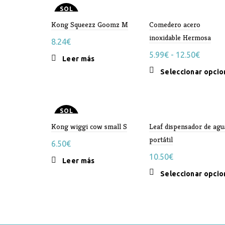
SOL
D OU
Kong Squeezz Goomz M
T
Comedero acero
inoxidable Hermosa
8.24
€
Rango
5.99
€
-
12.50
€
Leer más
de
Seleccionar opcio
precios
desde
5.99€
SOL
hasta
D OU
Kong wiggi cow small S
T
Leaf dispensador de agu
12.50€
portátil
6.50
€
10.50
€
Leer más
Seleccionar opcio