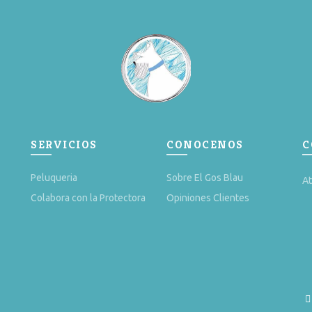
producto
Las
opciones
se
pueden
elegir
en
la
página
de
producto
SERVICIOS
CONOCENOS
C
Peluqueria
Sobre El Gos Blau
At
Colabora con la Protectora
Opiniones Clientes