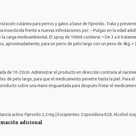
zación cutánea para perros y gatos a base de fipronilo. Trata y previene 
acia insecticida frente a nuevas infestaciones por: – Pulgas en la edad ad
e la carga medioambiental. El spray de 100ml contiene: • De 3 a 6 tratam
tos, aproximadamente, para un perro de pelo largo con un peso de 4kg. •
mada de 10-20cm. Administrar el producto en dirección contraria al naci
es de pelo largo, para que el medicamento penetre hasta la piel. Para el
 producto sobre una mano enguantada para después frotar el medicamento
ancia activa: Fipronilo 2,5 mg | Excipientes: Copovidona K28, Alcohol isop
rmación adicional