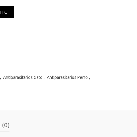
tos 100ml cantidad
RITO
,
Antiparasitarios Gato
,
Antiparasitarios Perro
,
 (0)