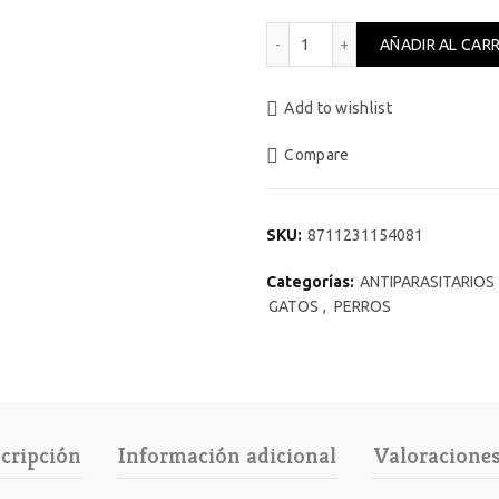
Fiprotec Spray Perros y Ga
AÑADIR AL CAR
Add to wishlist
Compare
SKU:
8711231154081
Categorías:
ANTIPARASITARIOS
GATOS
,
PERROS
cripción
Información adicional
Valoraciones