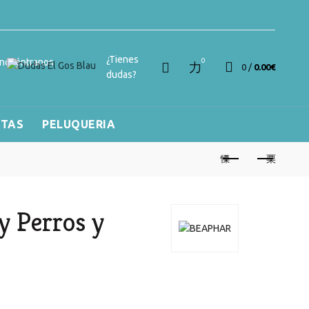
¿Tienes
ncuéntranos
0
0
/
0.00
€
dudas?
RTAS
PELUQUERIA
y Perros y