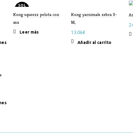
SOL
D OU
Kong squeezz pelota con
T
Kong yarnimals zebra S-
A
asa
M,
2
Leer más
13.06
€
Este
nes
Añadir al carrito
:
producto
tiene
múltiples
variantes.
a
Las
opciones
se
pueden
elegir
Este
nes
en
producto
la
tiene
página
múltiples
de
variantes.