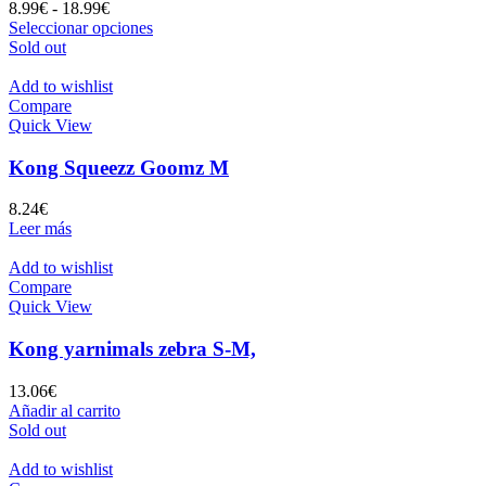
Rango
8.99
€
-
18.99
€
de
Este
Seleccionar opciones
precios:
producto
Sold out
desde
tiene
8.99€
múltiples
Add to wishlist
hasta
variantes.
Compare
18.99€
Las
Quick View
opciones
se
Kong Squeezz Goomz M
pueden
elegir
8.24
€
en
Leer más
la
página
Add to wishlist
de
Compare
producto
Quick View
Kong yarnimals zebra S-M,
13.06
€
Añadir al carrito
Sold out
Add to wishlist