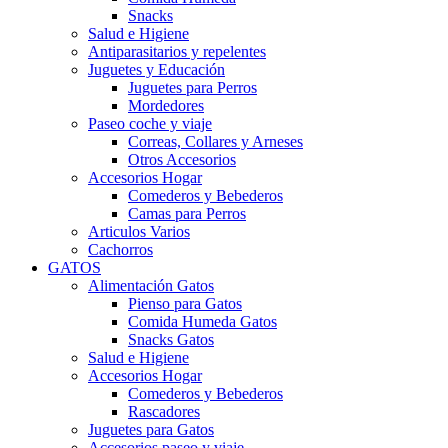
Snacks
Salud e Higiene
Antiparasitarios y repelentes
Juguetes y Educación
Juguetes para Perros
Mordedores
Paseo coche y viaje
Correas, Collares y Arneses
Otros Accesorios
Accesorios Hogar
Comederos y Bebederos
Camas para Perros
Articulos Varios
Cachorros
GATOS
Alimentación Gatos
Pienso para Gatos
Comida Humeda Gatos
Snacks Gatos
Salud e Higiene
Accesorios Hogar
Comederos y Bebederos
Rascadores
Juguetes para Gatos
Accesorios paseo y viaje