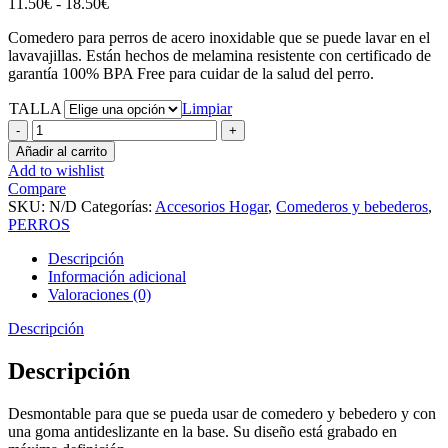
Rango
11.50
€
-
18.50
€
de
Comedero para perros de acero inoxidable que se puede lavar en el
precios:
lavavajillas. Están hechos de melamina resistente con certificado de
desde
garantía 100% BPA Free para cuidar de la salud del perro.
11.50€
hasta
TALLA
Limpiar
18.50€
FuzzYard
Bowl
Añadir al carrito
SuShiba
Add to wishlist
cantidad
Compare
SKU:
N/D
Categorías:
Accesorios Hogar
,
Comederos y bebederos
,
PERROS
Descripción
Información adicional
Valoraciones (0)
Descripción
Descripción
Desmontable para que se pueda usar de comedero y bebedero y con
una goma antideslizante en la base. Su diseño está grabado en