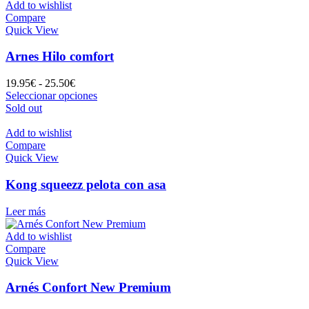
la
desde
tiene
Add to wishlist
página
9.50€
múltiples
Compare
de
hasta
variantes.
Quick View
producto
13.50€
Las
opciones
Arnes Hilo comfort
se
pueden
Rango
19.95
€
-
25.50
€
elegir
de
Este
Seleccionar opciones
en
precios:
producto
Sold out
la
desde
tiene
página
19.95€
múltiples
Add to wishlist
de
hasta
variantes.
Compare
producto
25.50€
Las
Quick View
opciones
se
Kong squeezz pelota con asa
pueden
elegir
Leer más
en
la
Add to wishlist
página
Compare
de
Quick View
producto
Arnés Confort New Premium