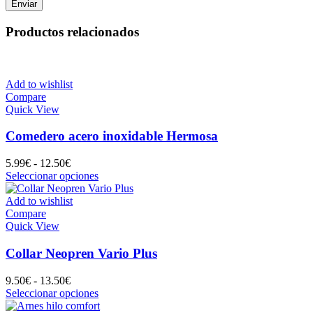
Productos relacionados
Add to wishlist
Compare
Quick View
Comedero acero inoxidable Hermosa
Rango
5.99
€
-
12.50
€
de
Este
Seleccionar opciones
precios:
producto
desde
tiene
Add to wishlist
5.99€
múltiples
Compare
hasta
variantes.
Quick View
12.50€
Las
opciones
Collar Neopren Vario Plus
se
pueden
Rango
9.50
€
-
13.50
€
elegir
de
Este
Seleccionar opciones
en
precios:
producto