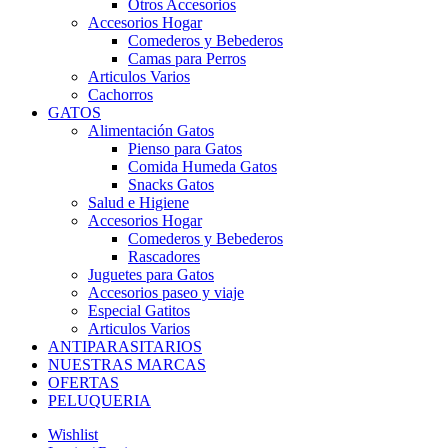
Otros Accesorios
Accesorios Hogar
Comederos y Bebederos
Camas para Perros
Articulos Varios
Cachorros
GATOS
Alimentación Gatos
Pienso para Gatos
Comida Humeda Gatos
Snacks Gatos
Salud e Higiene
Accesorios Hogar
Comederos y Bebederos
Rascadores
Juguetes para Gatos
Accesorios paseo y viaje
Especial Gatitos
Articulos Varios
ANTIPARASITARIOS
NUESTRAS MARCAS
OFERTAS
PELUQUERIA
Wishlist