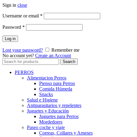
Sign in
close
Username or email
*
Password
*
Log in
Lost your password?
Remember me
No account yet?
Create an Account
Search
Search
for:
PERROS
Alimentacion Perros
Pienso para Perros
Comida Húmeda
Snacks
Salud e Higiene
Antiparasitarios y repelentes
Juguetes y Educación
Juguetes para Perros
Mordedores
Paseo coche y viaje
Correas, Collares y Arneses