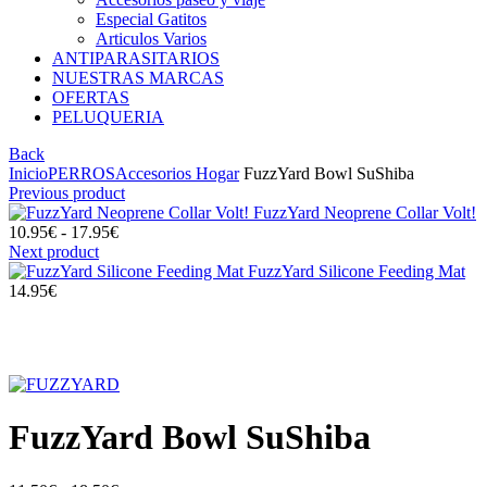
Especial Gatitos
Articulos Varios
ANTIPARASITARIOS
NUESTRAS MARCAS
OFERTAS
PELUQUERIA
Back
Inicio
PERROS
Accesorios Hogar
FuzzYard Bowl SuShiba
Previous product
FuzzYard Neoprene Collar Volt!
Rango
10.95
€
-
17.95
€
de
Next product
precios:
FuzzYard Silicone Feeding Mat
desde
14.95
€
10.95€
hasta
17.95€
Click to enlarge
FuzzYard Bowl SuShiba