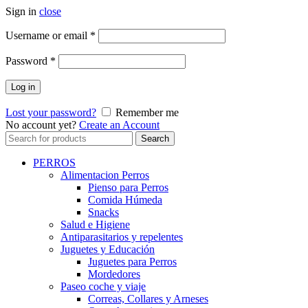
Sign in
close
Username or email
*
Password
*
Log in
Lost your password?
Remember me
No account yet?
Create an Account
Search
Search
for:
PERROS
Alimentacion Perros
Pienso para Perros
Comida Húmeda
Snacks
Salud e Higiene
Antiparasitarios y repelentes
Juguetes y Educación
Juguetes para Perros
Mordedores
Paseo coche y viaje
Correas, Collares y Arneses