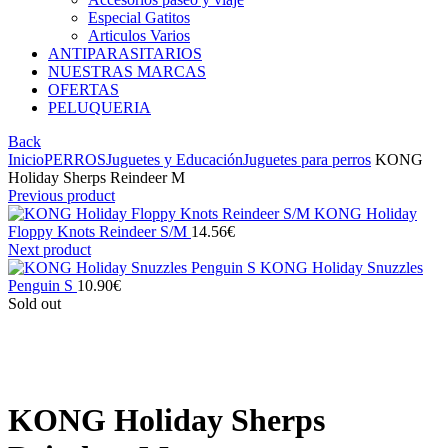
Especial Gatitos
Articulos Varios
ANTIPARASITARIOS
NUESTRAS MARCAS
OFERTAS
PELUQUERIA
Back
Inicio
PERROS
Juguetes y Educación
Juguetes para perros
KONG
Holiday Sherps Reindeer M
Previous product
KONG Holiday
Floppy Knots Reindeer S/M
14.56
€
Next product
KONG Holiday Snuzzles
Penguin S
10.90
€
Sold out
Click to enlarge
KONG Holiday Sherps