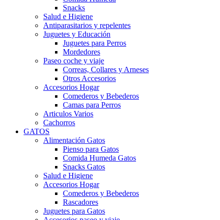
Snacks
Salud e Higiene
Antiparasitarios y repelentes
Juguetes y Educación
Juguetes para Perros
Mordedores
Paseo coche y viaje
Correas, Collares y Arneses
Otros Accesorios
Accesorios Hogar
Comederos y Bebederos
Camas para Perros
Articulos Varios
Cachorros
GATOS
Alimentación Gatos
Pienso para Gatos
Comida Humeda Gatos
Snacks Gatos
Salud e Higiene
Accesorios Hogar
Comederos y Bebederos
Rascadores
Juguetes para Gatos
Accesorios paseo y viaje