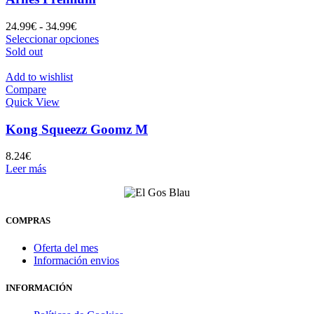
Rango
24.99
€
-
34.99
€
de
Este
Seleccionar opciones
precios:
producto
Sold out
desde
tiene
24.99€
múltiples
Add to wishlist
hasta
variantes.
Compare
34.99€
Las
Quick View
opciones
se
Kong Squeezz Goomz M
pueden
elegir
8.24
€
en
Leer más
la
página
de
producto
COMPRAS
Oferta del mes
Información envios
INFORMACIÓN