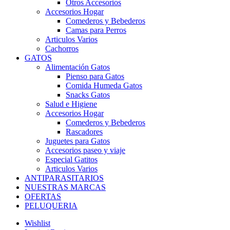
Otros Accesorios
Accesorios Hogar
Comederos y Bebederos
Camas para Perros
Articulos Varios
Cachorros
GATOS
Alimentación Gatos
Pienso para Gatos
Comida Humeda Gatos
Snacks Gatos
Salud e Higiene
Accesorios Hogar
Comederos y Bebederos
Rascadores
Juguetes para Gatos
Accesorios paseo y viaje
Especial Gatitos
Articulos Varios
ANTIPARASITARIOS
NUESTRAS MARCAS
OFERTAS
PELUQUERIA
Wishlist