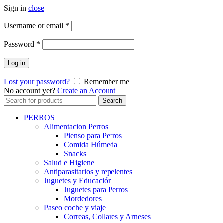
Sign in
close
Username or email
*
Password
*
Log in
Lost your password?
Remember me
No account yet?
Create an Account
Search
Search
for:
PERROS
Alimentacion Perros
Pienso para Perros
Comida Húmeda
Snacks
Salud e Higiene
Antiparasitarios y repelentes
Juguetes y Educación
Juguetes para Perros
Mordedores
Paseo coche y viaje
Correas, Collares y Arneses