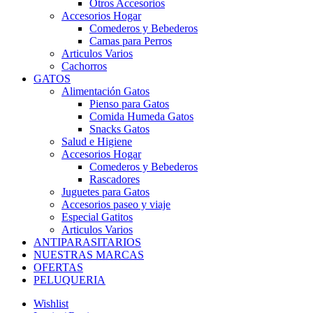
Otros Accesorios
Accesorios Hogar
Comederos y Bebederos
Camas para Perros
Articulos Varios
Cachorros
GATOS
Alimentación Gatos
Pienso para Gatos
Comida Humeda Gatos
Snacks Gatos
Salud e Higiene
Accesorios Hogar
Comederos y Bebederos
Rascadores
Juguetes para Gatos
Accesorios paseo y viaje
Especial Gatitos
Articulos Varios
ANTIPARASITARIOS
NUESTRAS MARCAS
OFERTAS
PELUQUERIA
Wishlist