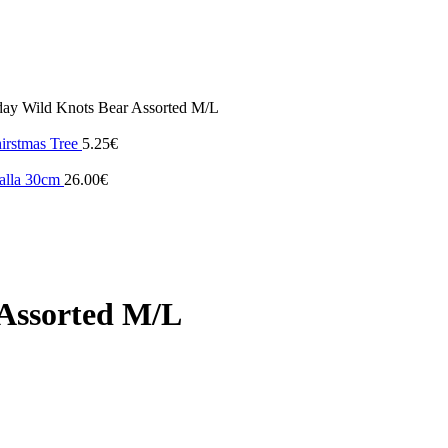
ay Wild Knots Bear Assorted M/L
irstmas Tree
5.25
€
Talla 30cm
26.00
€
Assorted M/L