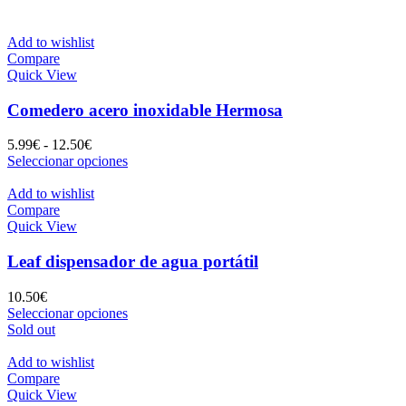
Add to wishlist
Compare
Quick View
Comedero acero inoxidable Hermosa
Rango
5.99
€
-
12.50
€
de
Este
Seleccionar opciones
precios:
producto
desde
tiene
Add to wishlist
5.99€
múltiples
Compare
hasta
variantes.
Quick View
12.50€
Las
opciones
Leaf dispensador de agua portátil
se
pueden
10.50
€
elegir
Este
Seleccionar opciones
en
producto
Sold out
la
tiene
página
múltiples
Add to wishlist
de
variantes.
Compare
producto
Las
Quick View