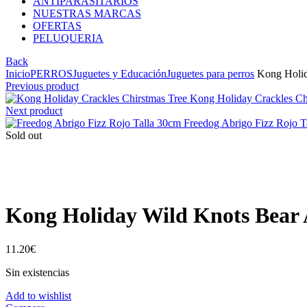
ANTIPARASITARIOS
NUESTRAS MARCAS
OFERTAS
PELUQUERIA
Back
Inicio
PERROS
Juguetes y Educación
Juguetes para perros
Kong Holid
Previous product
Kong Holiday Crackles Ch
Next product
Freedog Abrigo Fizz Rojo 
Sold out
Click to enlarge
Kong Holiday Wild Knots Bear 
11.20
€
Sin existencias
Add to wishlist