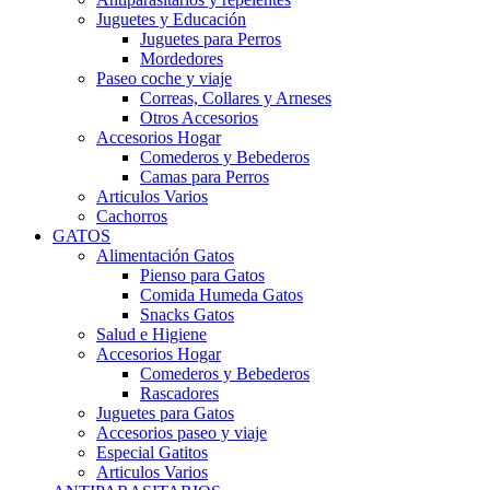
Juguetes y Educación
Juguetes para Perros
Mordedores
Paseo coche y viaje
Correas, Collares y Arneses
Otros Accesorios
Accesorios Hogar
Comederos y Bebederos
Camas para Perros
Articulos Varios
Cachorros
GATOS
Alimentación Gatos
Pienso para Gatos
Comida Humeda Gatos
Snacks Gatos
Salud e Higiene
Accesorios Hogar
Comederos y Bebederos
Rascadores
Juguetes para Gatos
Accesorios paseo y viaje
Especial Gatitos
Articulos Varios