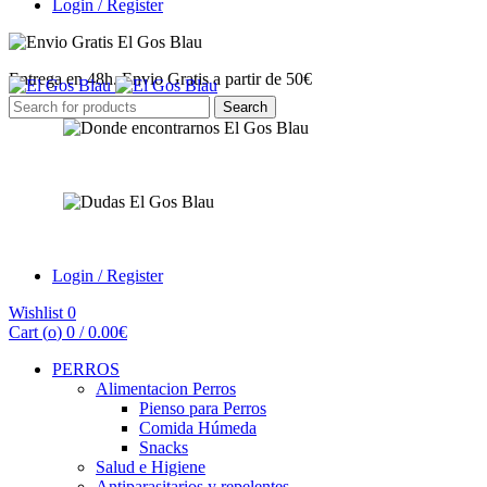
Login / Register
Entrega en 48h. Envio Gratis a partir de 50€
Search
Search
for:
Encuéntranos
¿Tienes dudas?
Login / Register
Wishlist
0
Cart (
o
)
0
/
0.00
€
PERROS
Alimentacion Perros
Pienso para Perros
Comida Húmeda
Snacks
Salud e Higiene
Antiparasitarios y repelentes