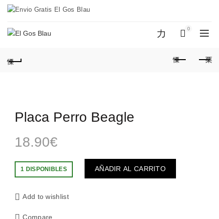
Entrega en 48h. Envio Gratis a partir
de 50€
0
0
Placa Perro Beagle
18.90
€
AÑADIR AL CARRITO
1 DISPONIBLES
Add to wishlist
Compare