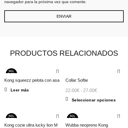
navegador para la próxima vez que comente.
PRODUCTOS RELACIONADOS
SOL
D OU
T
Kong squeezz pelota con asa
Collar Softie
Leer más
Rango
22.00
€
-
27.00
€
de
Este
Seleccionar opciones
precios:
produc
desde
tiene
SOL
SOL
22.00€
múltipl
D OU
D OU
T
T
Kong cozie ultra lucky lion M
Wubba neopreno Kong
variant
hasta