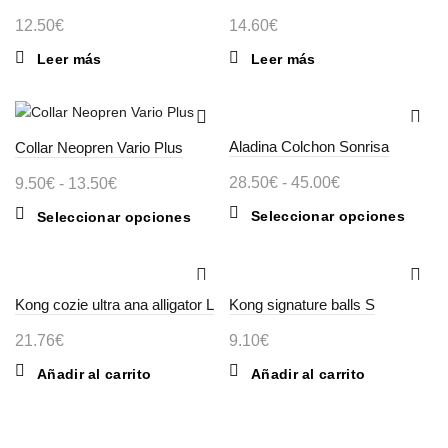
Las
27.00€
12.50
€
14.60
€
opcion
se
Leer más
Leer más
puede
elegir
en
la
Aladina Colchon Sonrisa
Collar Neopren Vario Plus
página
Rango
28.50
€
-
45.00
€
Rango
9.50
€
-
13.50
€
de
de
de
produc
Este
Seleccionar opciones
Este
Seleccionar opciones
precios:
precios:
produc
producto
desde
desde
tiene
tiene
28.50€
múltipl
9.50€
múltiples
variant
Kong cozie ultra ana alligator L
variantes.
Kong signature balls S
hasta
hasta
Las
Las
45.00€
13.50€
21.76
€
9.10
€
opcion
opciones
se
se
Añadir al carrito
Añadir al carrito
puede
pueden
elegir
elegir
en
en