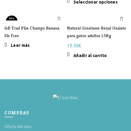
Este
Seleccionar opciones
produc
tiene
SOL
múltipl
D OU
T
IsB Trad Plus Champu Banana
Natural Greatness Renal Oxalate
variant
Las
Sls Free
para gatos adultos 1.5Kg
opcion
Leer más
19.30
€
se
puede
Añadir al carrito
elegir
en
la
página
de
produc
COMPRAS
Oferta del mes