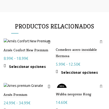
PRODUCTOS RELACIONADOS
Comedero acero inoxidable
Arnés Confort New Premium
Hermosa
Rango
8.99
€
-
18.99
€
Rango
de
5.99
€
-
12.50
€
Este
Seleccionar opciones
de
precios:
producto
Este
Seleccionar opciones
precios:
desde
tiene
produc
desde
8.99€
múltiples
tiene
SOL
variantes.
5.99€
hasta
múltipl
D OU
T
Las
Wubba neopreno Kong
variant
Arnés Premium
hasta
18.99€
opciones
Las
12.50€
14.60
€
Rango
24.99
€
-
34.99
€
se
opcion
de