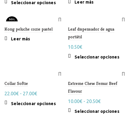
pueden
se
Leer más
Este
Seleccionar opciones
precios:
elegir
puede
producto
en
elegir
desde
tiene
la
SOL
en
24.99€
múltiples
D OU
T
página
la
Kong peluche cozie pastel
variantes.
Leaf dispensador de agua
hasta
de
página
Las
portátil
34.99€
Leer más
producto
de
opciones
10.50
€
produc
se
pueden
Este
Seleccionar opciones
elegir
produc
en
tiene
la
múltipl
página
Collar Softie
Extreme Chew Femur Beef
variant
de
Las
Flavour
Rango
22.00
€
-
27.00
€
producto
opcion
de
Rango
10.00
€
-
20.50
€
se
Este
Seleccionar opciones
precios:
de
puede
producto
Este
Seleccionar opciones
desde
precios:
elegir
tiene
produc
en
22.00€
múltiples
desde
tiene
la
variantes.
hasta
10.00€
múltipl